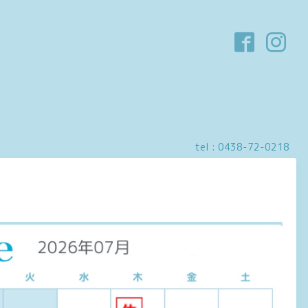
tel :
0438-72-0218