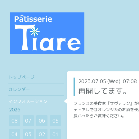
トップページ
2023.07.05 (Wed) 07:08
再開してます。
カレンダー
インフォメーション
フランスの美食家『サヴァラン』が
2026
ティアレではオレンジ系のお酒を使
良かったらご賞味ください。
08
07
06
05
04
03
02
01