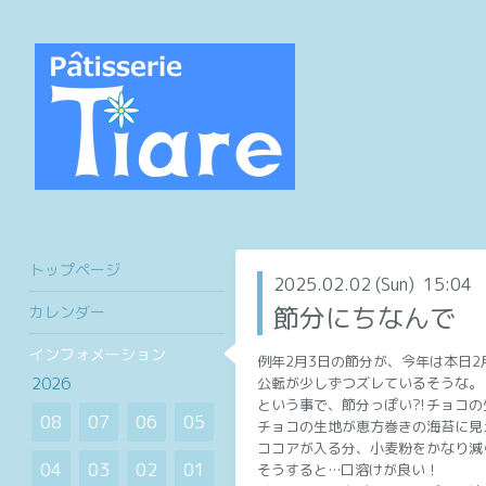
トップページ
2025.02.02 (Sun) 15:04
節分にちなんで
カレンダー
インフォメーション
例年2月3日の節分が、今年は本日
2026
公転が少しずつズレているそうな。
という事で、節分っぽい⁈チョコの
08
07
06
05
チョコの生地が恵方巻きの海苔に見
ココアが入る分、小麦粉をかなり減
04
03
02
01
そうすると…口溶けが良い！